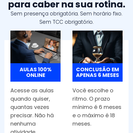
para caber na sua rotina.
Sem presença obrigatória. Sem horário fixo.
Sem TCC obrigatório.
AULAS 100%
CONCLUSÃO EM
ONLINE
APENAS 6 MESES
Acesse as aulas
Você escolhe o
quando quiser,
ritmo. O prazo
quantas vezes
mínimo é 6 meses
precisar. Não há
e o máximo é 18
nenhuma
meses.
atividade